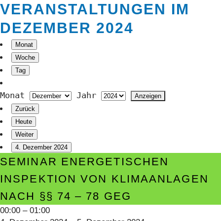
VERANSTALTUNGEN IM
DEZEMBER 2024
Monat
Woche
Tag
Monat
Jahr
Zurück
Heute
Weiter
4. Dezember 2024
Seminar
SEMINAR ENERGETISCHEN
Energetischen
INSPEKTION VON KLIMAANLAGEN
Inspektion
NACH §§ 74 – 78 GEG
von
Klimaanlagen
00:00
–
01:00