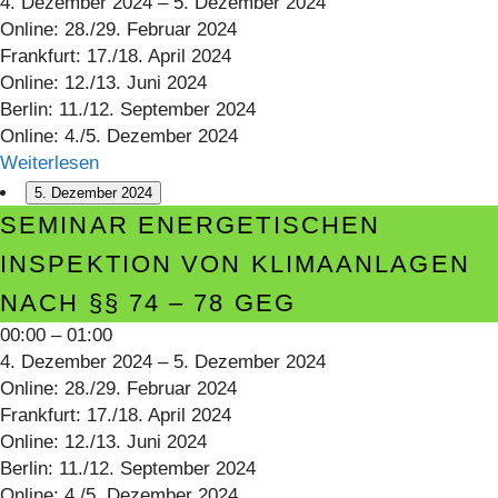
4. Dezember 2024
–
5. Dezember 2024
nach
Online: 28./29. Februar 2024
§§
Frankfurt: 17./18. April 2024
74
Online: 12./13. Juni 2024
–
Berlin: 11./12. September 2024
78
Online: 4./5. Dezember 2024
GEG
Weiterlesen
5. Dezember 2024
Seminar
SEMINAR ENERGETISCHEN
Energetischen
INSPEKTION VON KLIMAANLAGEN
Inspektion
NACH §§ 74 – 78 GEG
von
Klimaanlagen
00:00
–
01:00
4. Dezember 2024
–
5. Dezember 2024
nach
Online: 28./29. Februar 2024
§§
Frankfurt: 17./18. April 2024
74
Online: 12./13. Juni 2024
–
Berlin: 11./12. September 2024
78
Online: 4./5. Dezember 2024