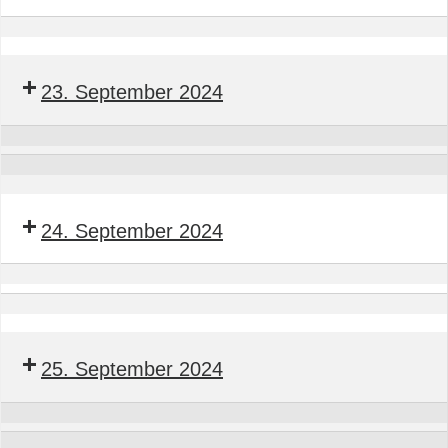
BTGA
Seminar
Bauleitender
23. September 2024
Obermonteur
BTGA
Seminar
Bauleiter
Seminar
BTGA
Servicemonteur
24. September 2024
BTGA
Seminar
Bauleiter
Seminar
BTGA
Servicemonteur
25. September 2024
BTGA
Seminar