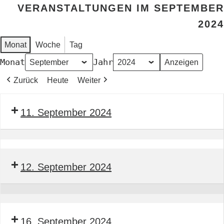
VERANSTALTUNGEN IM SEPTEMBER
2024
Monat
Woche
Tag
Monat
Jahr
Zurück
Heute
Weiter
11. September 2024
Seminar
Energetischen
12. September 2024
Inspektion
von
Klimaanlagen
Seminar
nach
Energetischen
16. September 2024
§§
Inspektion