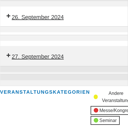
Bauleiter
Seminar
BTGA
Servicemonteur
26. September 2024
BTGA
Seminar
Bauleiter
Seminar
BTGA
Servicemonteur
27. September 2024
BTGA
Seminar
Bauleiter
Seminar
BTGA
Servicemonteur
VERANSTALTUNGSKATEGORIEN
Andere
BTGA
Veranstaltun
Messe/Kongr
Seminar