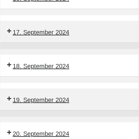
74
von
–
Klimaanlagen
Seminar
78
nach
Bauleitender
17. September 2024
GEG
§§
Obermonteur
74
BTGA
–
Seminar
78
Bauleitender
18. September 2024
GEG
Obermonteur
BTGA
Seminar
Bauleitender
19. September 2024
Obermonteur
BTGA
Seminar
Bauleitender
20. September 2024
Obermonteur