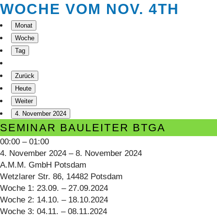
WOCHE VOM NOV. 4TH
Monat
Woche
Tag
Zurück
Heute
Weiter
4. November 2024
Seminar
SEMINAR BAULEITER BTGA
Bauleiter
00:00
–
01:00
BTGA
4. November 2024
–
8. November 2024
A.M.M. GmbH Potsdam
Wetzlarer Str. 86, 14482 Potsdam
Woche 1: 23.09. – 27.09.2024
Woche 2: 14.10. – 18.10.2024
Woche 3: 04.11. – 08.11.2024