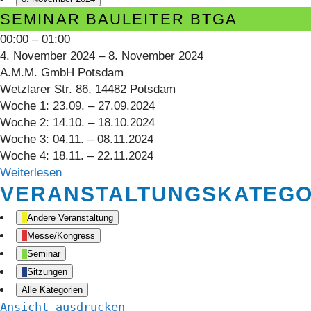
Seminar
SEMINAR BAULEITER BTGA
Bauleiter
00:00
–
01:00
BTGA
4. November 2024
–
8. November 2024
A.M.M. GmbH Potsdam
Wetzlarer Str. 86, 14482 Potsdam
Woche 1: 23.09. – 27.09.2024
Woche 2: 14.10. – 18.10.2024
Woche 3: 04.11. – 08.11.2024
Woche 4: 18.11. – 22.11.2024
Weiterlesen
VERANSTALTUNGSKATEGO
Andere Veranstaltung
Messe/Kongress
Seminar
Sitzungen
Alle Kategorien
Ansicht
ausdrucken