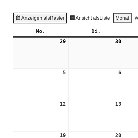
Anzeigen als
Raster
Ansicht als
Liste
Monat
W
Mo.
Montag
Di.
Dienstag
29
29.
30
30.
Juli
Juli
2024
2024
5
5.
6
6.
August
Augus
2024
2024
12
12.
13
13.
August
Augus
2024
2024
19
19.
20
20.