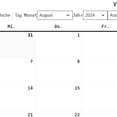
V
Monat
Jahr
oche
Tag
Mi.
Mittwoch
Do.
Donnerstag
Fr.
Fr
31
31.
1
1.
Juli
August
2024
2024
7
7.
8
8.
t
August
August
2024
2024
14
14.
15
15.
t
August
August
2024
2024
21
21.
22
22.