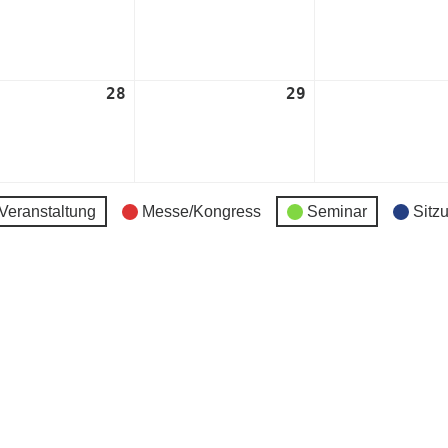
t
August
August
2024
2024
28
28.
29
29.
t
August
August
2024
2024
Veranstaltung
Messe/Kongress
Seminar
Sitz