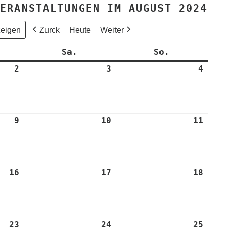
ERANSTALTUNGEN IM AUGUST 2024
Zurck
Heute
Weiter
eitag
Sa.
Samstag
So.
Sonntag
2
2.
3
3.
4
4.
August
August
Augus
2024
2024
2024
9
9.
10
10.
11
11.
August
August
Augus
2024
2024
2024
16
16.
17
17.
18
18.
August
August
Augus
2024
2024
2024
23
23.
24
24.
25
25.