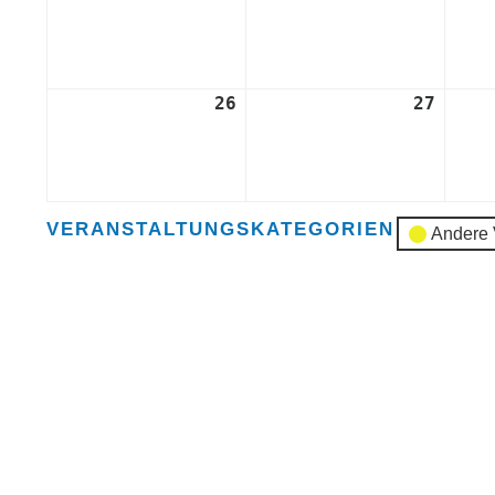
August
Augus
2024
2024
26
26.
27
27.
August
Augus
2024
2024
VERANSTALTUNGSKATEGORIEN
Andere 