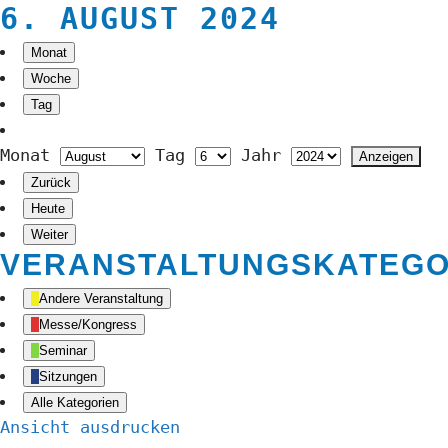
6. AUGUST 2024
Monat
Woche
Tag
Monat
Tag
Jahr
Zurück
Heute
Weiter
VERANSTALTUNGSKATEGO
Andere Veranstaltung
Messe/Kongress
Seminar
Sitzungen
Alle Kategorien
Ansicht
ausdrucken