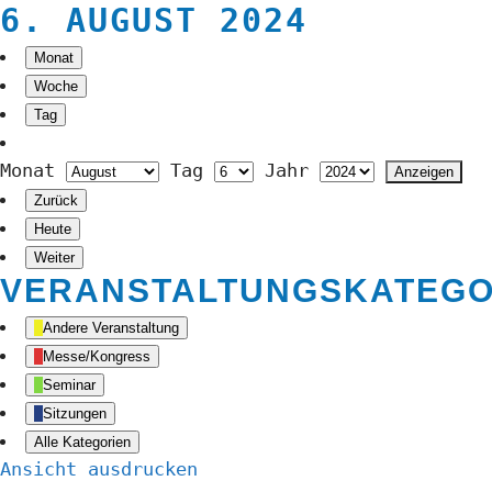
6. AUGUST 2024
Monat
Woche
Tag
Monat
Tag
Jahr
Zurück
Heute
Weiter
VERANSTALTUNGSKATEGO
Andere Veranstaltung
Messe/Kongress
Seminar
Sitzungen
Alle Kategorien
Ansicht
ausdrucken