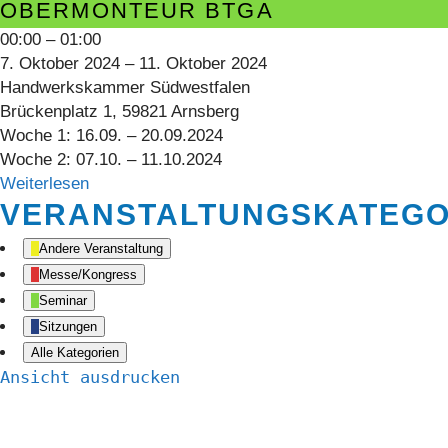
OBERMONTEUR BTGA
Obermonteur
00:00
–
01:00
BTGA
7. Oktober 2024
–
11. Oktober 2024
Handwerkskammer Südwestfalen
Brückenplatz 1, 59821 Arnsberg
Woche 1: 16.09. – 20.09.2024
Woche 2: 07.10. – 11.10.2024
Weiterlesen
VERANSTALTUNGSKATEGO
Andere Veranstaltung
Messe/Kongress
Seminar
Sitzungen
Alle Kategorien
Ansicht
ausdrucken