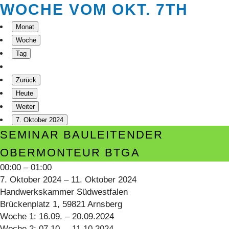
WOCHE VOM OKT. 7TH
Monat
Woche
Tag
Zurück
Heute
Weiter
7. Oktober 2024
Seminar
SEMINAR BAULEITENDER
Bauleitender
OBERMONTEUR BTGA
Obermonteur
00:00
–
01:00
BTGA
7. Oktober 2024
–
11. Oktober 2024
Handwerkskammer Südwestfalen
Brückenplatz 1, 59821 Arnsberg
Woche 1: 16.09. – 20.09.2024
Woche 2: 07.10. – 11.10.2024