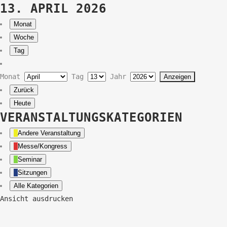
13. APRIL 2026
Monat
Woche
Tag
Monat
Tag
Jahr
Zurück
Heute
VERANSTALTUNGSKATEGORIEN
Andere Veranstaltung
Messe/Kongress
Seminar
Sitzungen
Alle Kategorien
Ansicht
ausdrucken