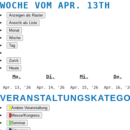
WOCHE VOM APR. 13TH
Anzeigen als
Raster
Ansicht als
Liste
Monat
Woche
Tag
Zurck
Heute
Montag
Dienstag
Mittwoch
Do
Mo.
Di.
Mi.
Do.
13.
14.
15.
Apr. 13, '26
Apr. 14, '26
Apr. 15, '26
Apr. 16, '2
April
April
April
VERANSTALTUNGSKATEGO
2026
2026
2026
Andere Veranstaltung
Messe/Kongress
Seminar