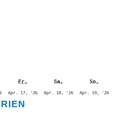
nnerstag
Freitag
Samstag
Sonntag
Fr.
Sa.
So.
16.
17.
18.
19.
6
Apr. 17, '26
Apr. 18, '26
Apr. 19, '26
April
April
April
April
RIEN
2026
2026
2026
2026