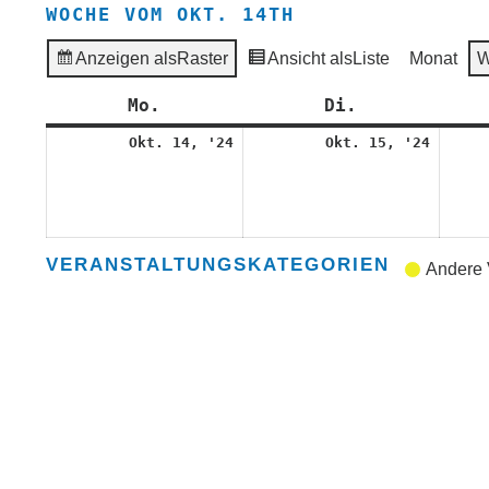
WOCHE VOM OKT. 14TH
Anzeigen als
Raster
Ansicht als
Liste
Monat
W
Mo.
Montag
Di.
Dienstag
14.
15.
Okt. 14, '24
Okt. 15, '24
Oktober
Oktob
2024
2024
VERANSTALTUNGSKATEGORIEN
Andere 