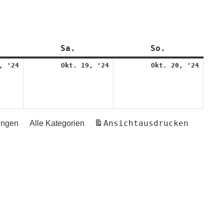
eitag
Sa.
Samstag
So.
Sonntag
18.
19.
20.
, '24
Okt. 19, '24
Okt. 20, '24
Oktober
Oktober
Oktob
2024
2024
2024
Ansicht
ausdrucken
ungen
Alle Kategorien