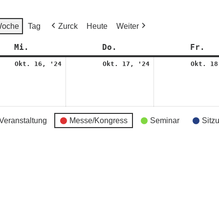
oche
Tag
Zurck
Heute
Weiter
Mi.
Mittwoch
Do.
Donnerstag
Fr.
Fr
16.
17.
Okt. 16, '24
Okt. 17, '24
Okt. 18
er
Oktober
Oktober
2024
2024
Veranstaltung
Messe/Kongress
Seminar
Sitz