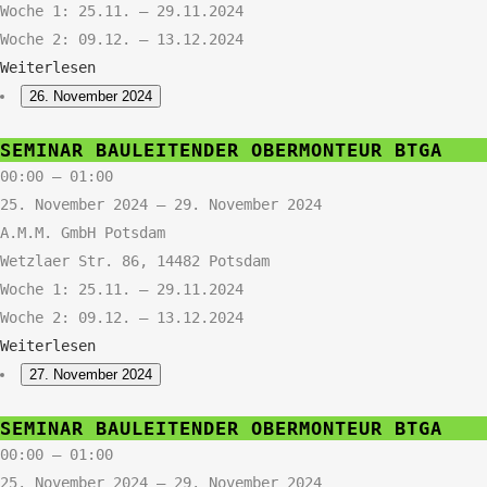
Woche 1: 25.11. – 29.11.2024
Woche 2: 09.12. – 13.12.2024
Weiterlesen
26. November 2024
Seminar
SEMINAR BAULEITENDER OBERMONTEUR BTGA
Bauleitender
00:00
–
01:00
Obermonteur
25. November 2024
–
29. November 2024
BTGA
A.M.M. GmbH Potsdam
Wetzlaer Str. 86, 14482 Potsdam
Woche 1: 25.11. – 29.11.2024
Woche 2: 09.12. – 13.12.2024
Weiterlesen
27. November 2024
Seminar
SEMINAR BAULEITENDER OBERMONTEUR BTGA
Bauleitender
00:00
–
01:00
Obermonteur
25. November 2024
–
29. November 2024