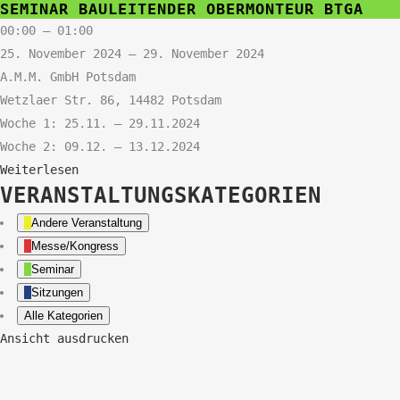
SEMINAR BAULEITENDER OBERMONTEUR BTGA
Bauleitender
00:00
–
01:00
Obermonteur
25. November 2024
–
29. November 2024
BTGA
A.M.M. GmbH Potsdam
Wetzlaer Str. 86, 14482 Potsdam
Woche 1: 25.11. – 29.11.2024
Woche 2: 09.12. – 13.12.2024
Weiterlesen
VERANSTALTUNGSKATEGORIEN
Andere Veranstaltung
Messe/Kongress
Seminar
Sitzungen
Alle Kategorien
Ansicht
ausdrucken