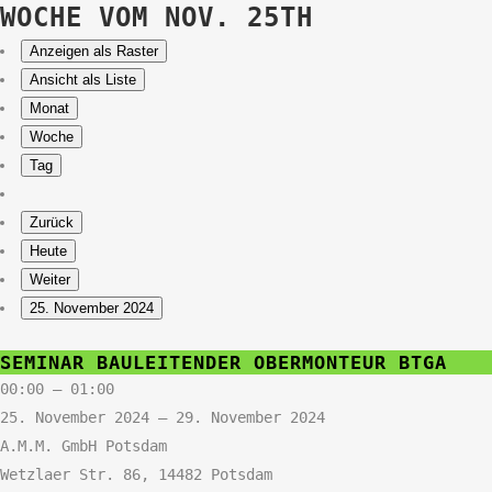
WOCHE VOM NOV. 25TH
Anzeigen als
Raster
Ansicht als
Liste
Monat
Woche
Tag
Zurück
Heute
Weiter
25. November 2024
Seminar
SEMINAR BAULEITENDER OBERMONTEUR BTGA
Bauleitender
00:00
–
01:00
Obermonteur
25. November 2024
–
29. November 2024
BTGA
A.M.M. GmbH Potsdam
Wetzlaer Str. 86, 14482 Potsdam