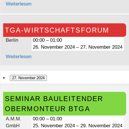
Weiterlesen
TGA-
TGA-WIRTSCHAFTSFORUM
Wirtschaftsforum
Berlin
00:00
–
01:00
26. November 2024
–
27. November 2024
Weiterlesen
27. November 2024
Seminar
SEMINAR BAULEITENDER
Bauleitender
Obermonteur
OBERMONTEUR BTGA
BTGA
A.M.M.
00:00
–
01:00
GmbH
25. November 2024
–
29. November 2024