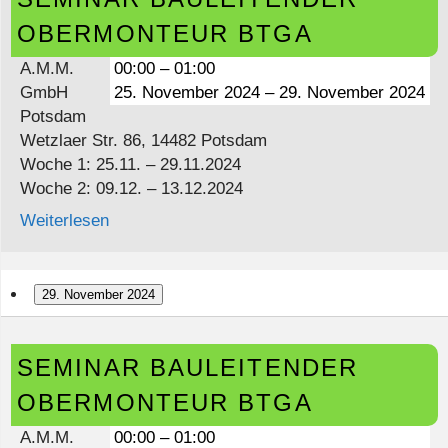
Obermonteur
OBERMONTEUR BTGA
BTGA
A.M.M.
00:00
–
01:00
GmbH
25. November 2024
–
29. November 2024
Potsdam
Wetzlaer Str. 86, 14482 Potsdam
Woche 1: 25.11. – 29.11.2024
Woche 2: 09.12. – 13.12.2024
Weiterlesen
29. November 2024
Seminar
SEMINAR BAULEITENDER
Bauleitender
Obermonteur
OBERMONTEUR BTGA
BTGA
A.M.M.
00:00
–
01:00