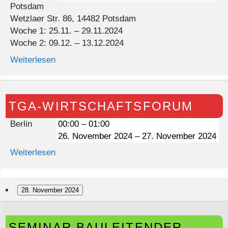
Potsdam
Wetzlaer Str. 86, 14482 Potsdam
Woche 1: 25.11. – 29.11.2024
Woche 2: 09.12. – 13.12.2024
Weiterlesen
TGA-
TGA-WIRTSCHAFTSFORUM
Wirtschaftsforum
Berlin
00:00
–
01:00
26. November 2024
–
27. November 2024
Weiterlesen
28. November 2024
Seminar
SEMINAR BAULEITENDER
Bauleitender