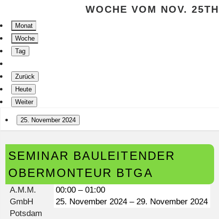
WOCHE VOM NOV. 25TH
Monat
Woche
Tag
Zurück
Heute
Weiter
25. November 2024
Seminar
SEMINAR BAULEITENDER
Bauleitender
Obermonteur
OBERMONTEUR BTGA
BTGA
A.M.M.
00:00
–
01:00
GmbH
25. November 2024
–
29. November 2024
Potsdam