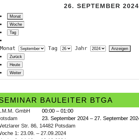
26. SEPTEMBER 2024
Monat
Woche
Tag
Monat
Tag
Jahr
Zurück
Heute
Weiter
eminar
auleiter
SEMINAR BAULEITER BTGA
TGA
.M.M. GmbH
00:00
–
01:00
otsdam
23. September 2024
–
27. September 202
etzlarer Str. 86, 14482 Potsdam
oche 1: 23.09. – 27.09.2024