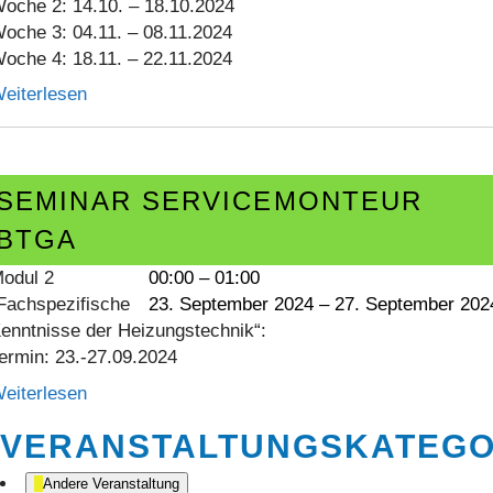
oche 2: 14.10. – 18.10.2024
oche 3: 04.11. – 08.11.2024
oche 4: 18.11. – 22.11.2024
eiterlesen
eminar
ervicemonteur
SEMINAR SERVICEMONTEUR
TGA
BTGA
odul 2
00:00
–
01:00
Fachspezifische
23. September 2024
–
27. September 202
enntnisse der Heizungstechnik“:
ermin: 23.-27.09.2024
eiterlesen
VERANSTALTUNGSKATEGO
Andere Veranstaltung