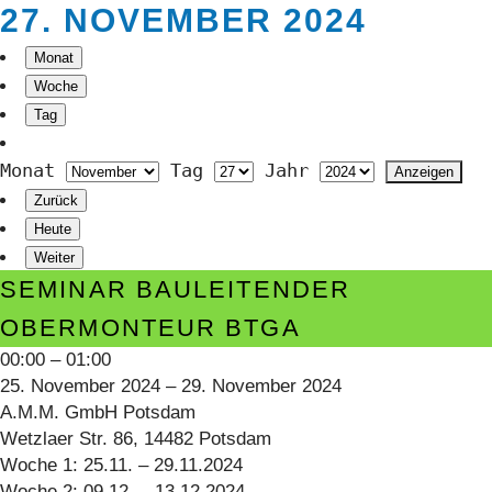
27. NOVEMBER 2024
Monat
Woche
Tag
Monat
Tag
Jahr
Zurück
Heute
Weiter
Seminar
SEMINAR BAULEITENDER
Bauleitender
OBERMONTEUR BTGA
Obermonteur
00:00
–
01:00
BTGA
25. November 2024
–
29. November 2024
A.M.M. GmbH Potsdam
Wetzlaer Str. 86, 14482 Potsdam
Woche 1: 25.11. – 29.11.2024
Woche 2: 09.12. – 13.12.2024