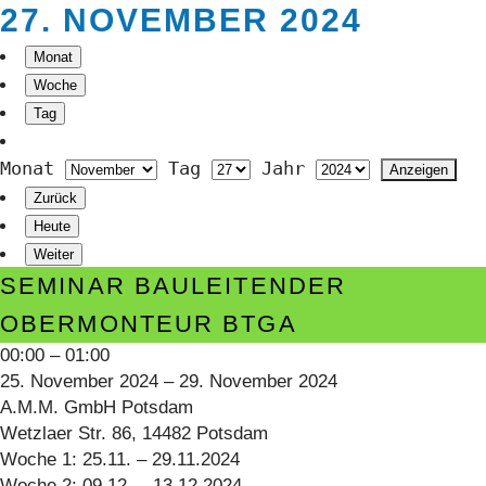
27. NOVEMBER 2024
Monat
Woche
Tag
Monat
Tag
Jahr
Zurück
Heute
Weiter
Seminar
SEMINAR BAULEITENDER
Bauleitender
OBERMONTEUR BTGA
Obermonteur
00:00
–
01:00
BTGA
25. November 2024
–
29. November 2024
A.M.M. GmbH Potsdam
Wetzlaer Str. 86, 14482 Potsdam
Woche 1: 25.11. – 29.11.2024
Woche 2: 09.12. – 13.12.2024