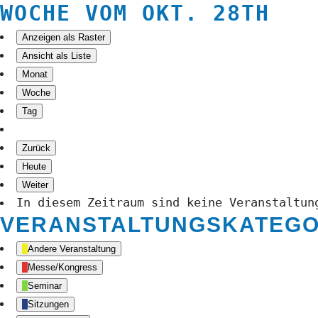
WOCHE VOM OKT. 28TH
Anzeigen als
Raster
Ansicht als
Liste
Monat
Woche
Tag
Zurück
Heute
Weiter
In diesem Zeitraum sind keine Veranstaltun
VERANSTALTUNGSKATEGO
Andere Veranstaltung
Messe/Kongress
Seminar
Sitzungen