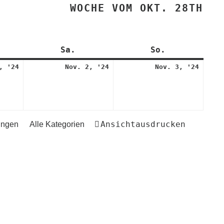
WOCHE VOM OKT. 28TH
eitag
Sa.
Samstag
So.
Sonntag
1.
2.
3.
, '24
Nov. 2, '24
Nov. 3, '24
November
November
Novem
2024
2024
2024
Ansicht
ausdrucken
ungen
Alle Kategorien