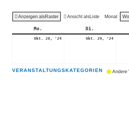
Anzeigen als
Raster
Ansicht als
Liste
Monat
Wo
Mo.
Montag
Di.
Dienstag
28.
29.
Okt. 28, '24
Okt. 29, '24
Oktober
Oktob
2024
2024
VERANSTALTUNGSKATEGORIEN
Andere 