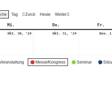
che
Tag
Zurck
Heute
Weiter
Mi.
Mittwoch
Do.
Donnerstag
Fr.
Fr
30.
31.
Okt. 30, '24
Okt. 31, '24
Nov. 1
er
Oktober
Oktober
2024
2024
Veranstaltung
Messe/Kongress
Seminar
Sitz