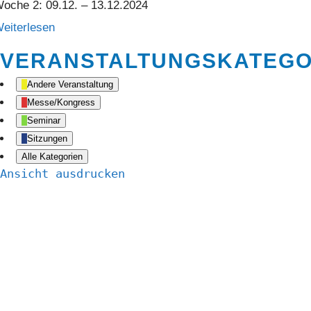
oche 2: 09.12. – 13.12.2024
eiterlesen
VERANSTALTUNGSKATEGO
Andere Veranstaltung
Messe/Kongress
Seminar
Sitzungen
Alle Kategorien
Ansicht
ausdrucken