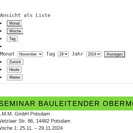
Ansicht als
Liste
Monat
Woche
Tag
Monat
Tag
Jahr
Zurück
Heute
Weiter
eminar
auleitender
SEMINAR BAULEITENDER OBER
bermonteur
.M.M. GmbH Potsdam
TGA
etzlaer Str. 86, 14482 Potsdam
oche 1: 25.11. – 29.11.2024