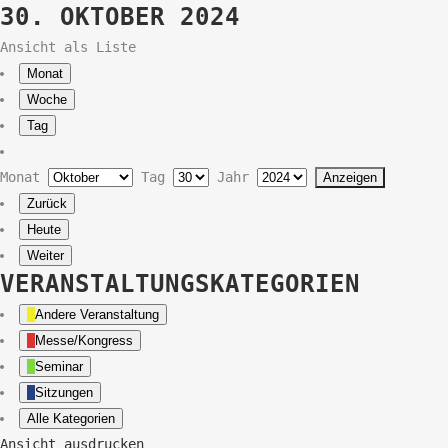
30. OKTOBER 2024
Ansicht als
Liste
Monat
Woche
Tag
Monat
Tag
Jahr
Zurück
Heute
Weiter
VERANSTALTUNGSKATEGORIEN
Andere Veranstaltung
Messe/Kongress
Seminar
Sitzungen
Alle Kategorien
Ansicht
ausdrucken