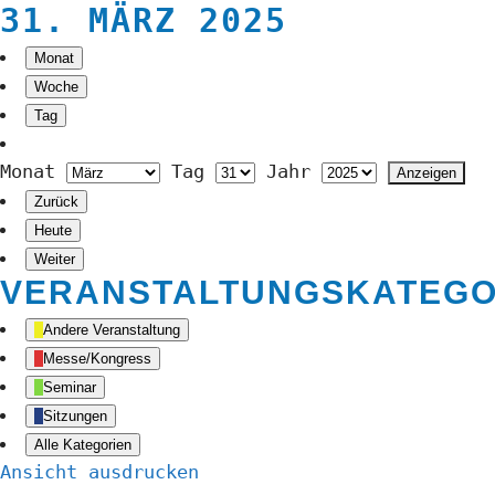
31. MÄRZ 2025
Monat
Woche
Tag
Monat
Tag
Jahr
Zurück
Heute
Weiter
VERANSTALTUNGSKATEGO
Andere Veranstaltung
Messe/Kongress
Seminar
Sitzungen
Alle Kategorien
Ansicht
ausdrucken