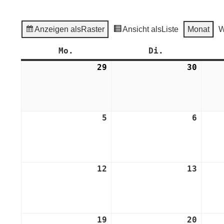
Anzeigen als
Raster
Ansicht als
Liste
Monat
W
Mo.
Montag
Di.
Dienstag
29
29.
30
30.
Juli
Juli
2024
2024
5
5.
6
6.
August
Augus
2024
2024
12
12.
13
13.
August
Augus
2024
2024
19
19.
20
20.