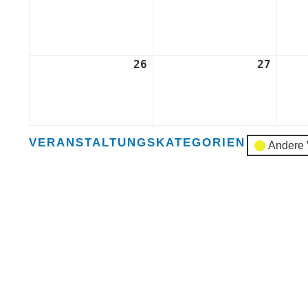
August
Augus
2024
2024
26
26.
27
27.
August
Augus
2024
2024
VERANSTALTUNGSKATEGORIEN
Andere 