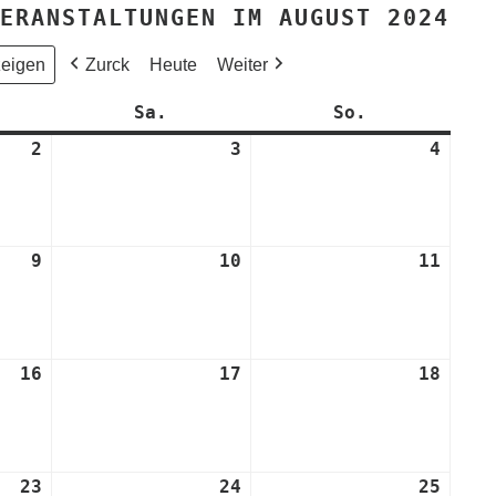
ERANSTALTUNGEN IM AUGUST 2024
Zurck
Heute
Weiter
eitag
Sa.
Samstag
So.
Sonntag
2
2.
3
3.
4
4.
August
August
Augus
2024
2024
2024
9
9.
10
10.
11
11.
August
August
Augus
2024
2024
2024
16
16.
17
17.
18
18.
August
August
Augus
2024
2024
2024
23
23.
24
24.
25
25.