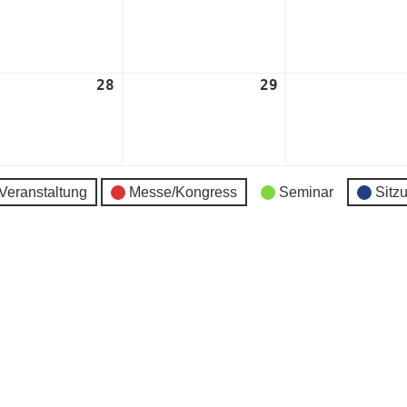
t
August
August
2024
2024
28
28.
29
29.
t
August
August
2024
2024
Veranstaltung
Messe/Kongress
Seminar
Sitz