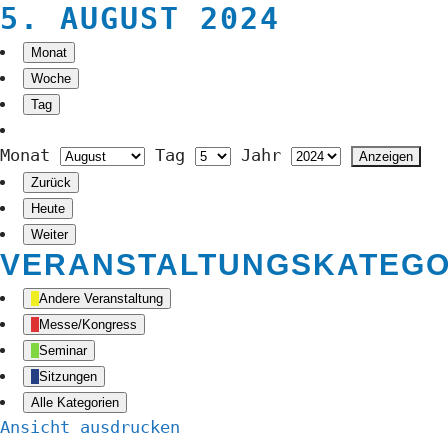
5. AUGUST 2024
Monat
Woche
Tag
Monat
Tag
Jahr
Zurück
Heute
Weiter
VERANSTALTUNGSKATEGO
Andere Veranstaltung
Messe/Kongress
Seminar
Sitzungen
Alle Kategorien
Ansicht
ausdrucken