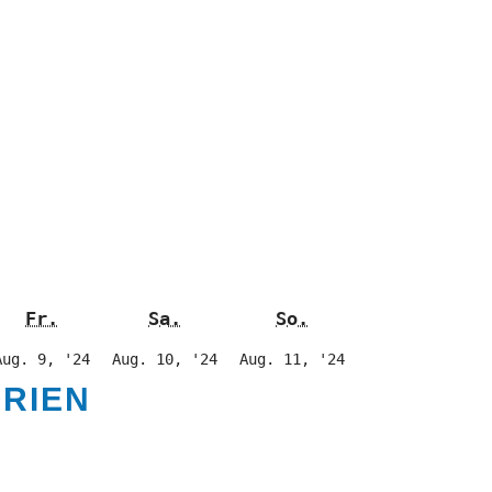
rstag
Freitag
Samstag
Sonntag
Fr.
Sa.
So.
9.
10.
11.
Aug. 9, '24
Aug. 10, '24
Aug. 11, '24
gust
August
August
August
RIEN
24
2024
2024
2024