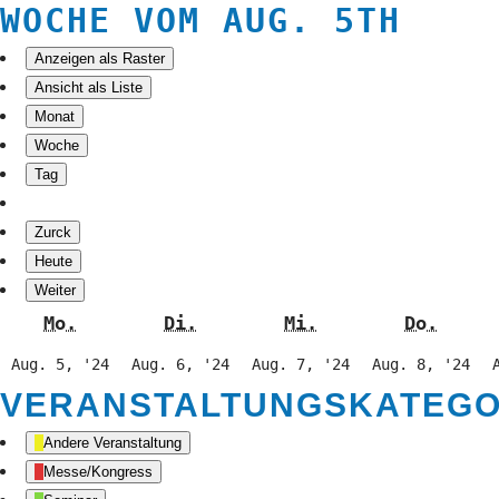
WOCHE VOM AUG. 5TH
Anzeigen als
Raster
Ansicht als
Liste
Monat
Woche
Tag
Zurck
Heute
Weiter
Montag
Dienstag
Mittwoch
Donne
Mo.
Di.
Mi.
Do.
5.
6.
7.
8.
Aug. 5, '24
Aug. 6, '24
Aug. 7, '24
Aug. 8, '24
August
August
August
Au
VERANSTALTUNGSKATEGO
2024
2024
2024
20
Andere Veranstaltung
Messe/Kongress