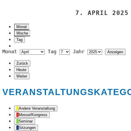
7. APRIL 2025
Monat
Woche
Tag
Monat
Tag
Jahr
Zurück
Heute
Weiter
VERANSTALTUNGSKATEG
Andere Veranstaltung
Messe/Kongress
Seminar
Sitzungen