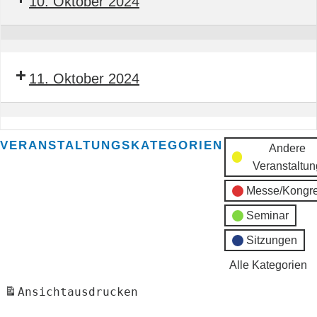
10. Oktober 2024
Obermonteur
BTGA
Seminar
Bauleitender
11. Oktober 2024
Obermonteur
BTGA
Seminar
Bauleitender
VERANSTALTUNGSKATEGORIEN
Andere
Obermonteur
Veranstaltun
BTGA
Messe/Kongr
Seminar
Sitzungen
Alle Kategorien
Ansicht
ausdrucken