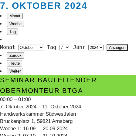
7. OKTOBER 2024
Monat
Woche
Tag
Monat
Tag
Jahr
Zurück
Heute
Weiter
Seminar
SEMINAR BAULEITENDER
Bauleitender
OBERMONTEUR BTGA
Obermonteur
00:00
–
01:00
BTGA
7. Oktober 2024
–
11. Oktober 2024
Handwerkskammer Südwestfalen
Brückenplatz 1, 59821 Arnsberg
Woche 1: 16.09. – 20.09.2024
Woche 2: 07.10. – 11.10.2024