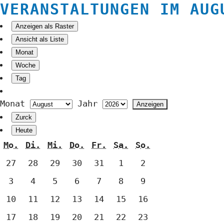
VERANSTALTUNGEN IM AUG
Anzeigen als
Raster
Ansicht als
Liste
Monat
Woche
Tag
Monat
Jahr
Zurck
Heute
Montag
Dienstag
Mittwoch
Donnerstag
Freitag
Samstag
Sonntag
Mo.
Di.
Mi.
Do.
Fr.
Sa.
So.
27.
28.
29.
30.
31.
1.
2.
27
28
29
30
31
1
2
Juli
Juli
Juli
Juli
Juli
August
August
3.
4.
5.
6.
7.
8.
9.
3
4
5
6
7
8
9
2026
2026
2026
2026
2026
2026
2026
August
August
August
August
August
August
August
10.
11.
12.
13.
14.
15.
16.
10
11
12
13
14
15
16
2026
2026
2026
2026
2026
2026
2026
August
August
August
August
August
August
August
17.
18.
19.
20.
21.
22.
23.
17
18
19
20
21
22
23