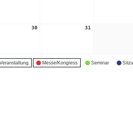
er
Oktober
Oktober
2024
2024
30
30.
31
31.
er
Oktober
Oktober
2024
2024
Veranstaltung
Messe/Kongress
Seminar
Sitz