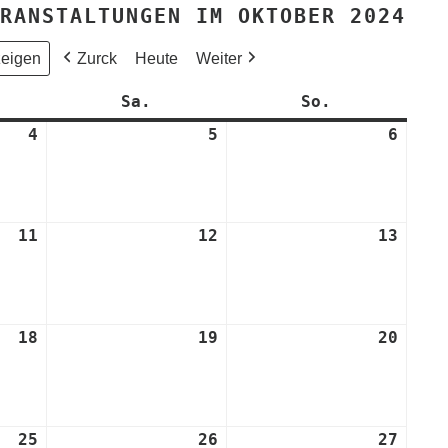
RANSTALTUNGEN IM OKTOBER 2024
Zurck
Heute
Weiter
eitag
Sa.
Samstag
So.
Sonntag
4
4.
5
5.
6
6.
Oktober
Oktober
Oktob
2024
2024
2024
11
11.
12
12.
13
13.
Oktober
Oktober
Oktob
2024
2024
2024
18
18.
19
19.
20
20.
Oktober
Oktober
Oktob
2024
2024
2024
25
25.
26
26.
27
27.