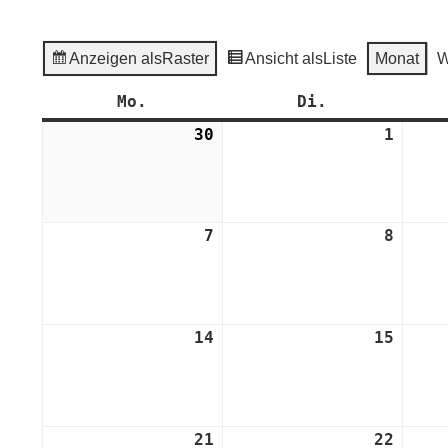
Anzeigen als
Raster
Ansicht als
Liste
Monat
W
Mo.
Montag
Di.
Dienstag
30
30.
1
1.
September
Oktob
2024
2024
7
7.
8
8.
Oktober
Oktob
2024
2024
14
14.
15
15.
Oktober
Oktob
2024
2024
21
21.
22
22.