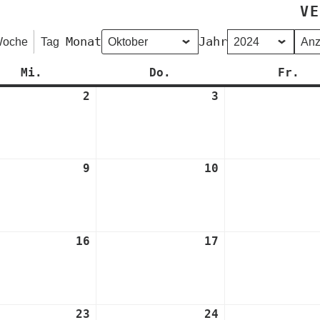
VE
Monat
Jahr
oche
Tag
Mi.
Mittwoch
Do.
Donnerstag
Fr.
Fr
2
2.
3
3.
er
Oktober
Oktober
2024
2024
9
9.
10
10.
er
Oktober
Oktober
2024
2024
16
16.
17
17.
er
Oktober
Oktober
2024
2024
23
23.
24
24.