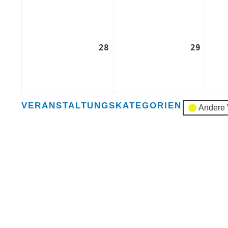
Oktober
Oktob
2024
2024
28
28.
29
29.
Oktober
Oktob
2024
2024
VERANSTALTUNGSKATEGORIEN
Andere 