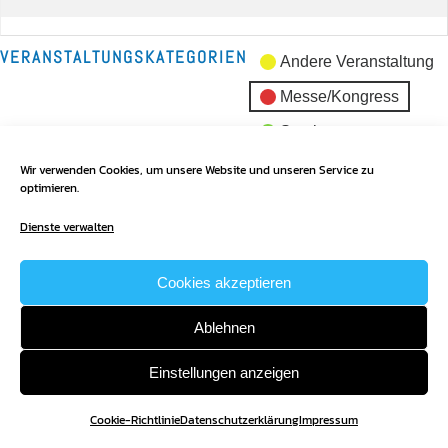
Sitzung
GFK
VERANSTALTUNGSKATEGORIEN
Andere Veranstaltung
Messe/Kongress
Seminar
Sitzungen
Wir verwenden Cookies, um unsere Website und unseren Service zu
optimieren.
Alle Kategorien
Dienste verwalten
Ansicht
ausdrucken
Cookies akzeptieren
Ablehnen
Einstellungen anzeigen
Cookie-Richtlinie
Datenschutzerklärung
Impressum