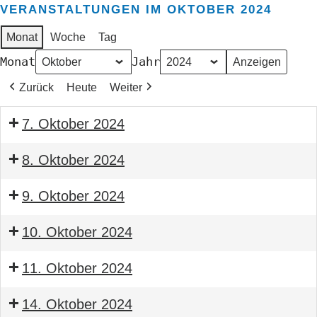
VERANSTALTUNGEN IM OKTOBER 2024
Monat
Woche
Tag
Monat
Jahr
Zurück
Heute
Weiter
7. Oktober 2024
Seminar
8. Oktober 2024
Bauleitender
Seminar
Obermonteur
9. Oktober 2024
Bauleitender
BTGA
Seminar
Obermonteur
10. Oktober 2024
Bauleitender
BTGA
Seminar
Obermonteur
11. Oktober 2024
Bauleitender
BTGA
Seminar
Obermonteur
14. Oktober 2024
Bauleitender