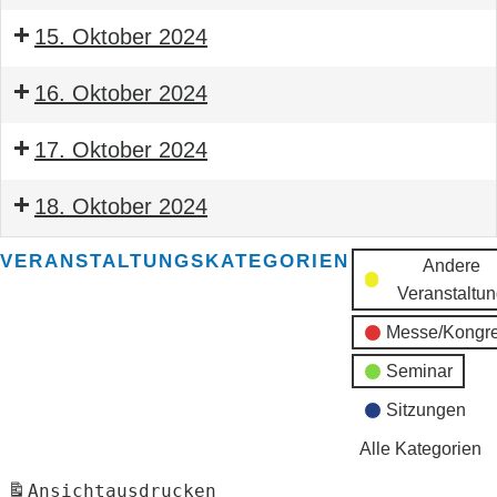
BTGA
Seminar
Obermonteur
15. Oktober 2024
Bauleiter
BTGA
Seminar
BTGA
16. Oktober 2024
Bauleiter
Seminar
BTGA
17. Oktober 2024
Bauleiter
Seminar
BTGA
18. Oktober 2024
Bauleiter
Seminar
BTGA
VERANSTALTUNGSKATEGORIEN
Andere
Bauleiter
Veranstaltu
BTGA
Messe/Kongr
Seminar
Sitzungen
Alle Kategorien
Ansicht
ausdrucken