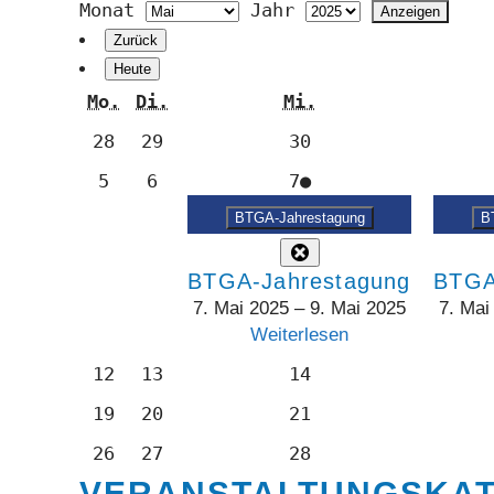
Monat
Jahr
Zurück
Heute
Montag
Dienstag
Mittwoch
Mo.
Di.
Mi.
28.
29.
30.
28
29
30
April
April
April
5.
6.
7.
(1
5
6
7
●
2025
2025
2025
Mai
Mai
Mai
Veranstaltung)
BTGA-Jahrestagung
B
2025
2025
2025
Close
BTGA-Jahrestagung
BTGA
7. Mai 2025
–
9. Mai 2025
7. Mai
Weiterlesen
12.
13.
14.
12
13
14
Mai
Mai
Mai
19.
20.
21.
19
20
21
2025
2025
2025
Mai
Mai
Mai
26.
27.
28.
26
27
28
2025
2025
2025
Mai
Mai
Mai
VERANSTALTUNGSKA