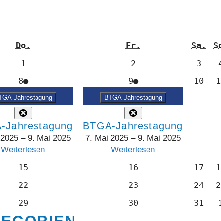
Donnerstag
Freitag
Sam
Do.
Fr.
Sa.
S
1.
2.
3.
1
2
3
Mai
Mai
Mai
8.
(1
9.
(1
10.
8
●
9
●
10
1
2025
2025
2025
Mai
Veranstaltung)
Mai
Veranstaltung)
Mai
TGA-Jahrestagung
BTGA-Jahrestagung
2025
2025
202
Close
Close
-Jahrestagung
BTGA-Jahrestagung
 2025
–
9. Mai 2025
7. Mai 2025
–
9. Mai 2025
Weiterlesen
Weiterlesen
15.
16.
17.
15
16
17
1
Mai
Mai
Mai
22.
23.
24.
22
23
24
2
2025
2025
202
Mai
Mai
Mai
29.
30.
31.
29
30
31
2025
2025
202
Mai
Mai
Mai
TEGORIEN