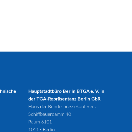
5
2025
chnische
Hauptstadtbüro Berlin BTGA e. V. in
der TGA-Repräsentanz Berlin GbR
Haus der Bundespressekonferenz
Schiffbauerdamm 40
Raum 6101
10117 Berlin