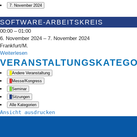
7. November 2024
Software-
SOFTWARE-ARBEITSKREIS
Arbeitskreis
00:00
–
01:00
6. November 2024
–
7. November 2024
Frankfurt/M.
Weiterlesen
VERANSTALTUNGSKATEGO
Andere Veranstaltung
Messe/Kongress
Seminar
Sitzungen
Alle Kategorien
Ansicht
ausdrucken