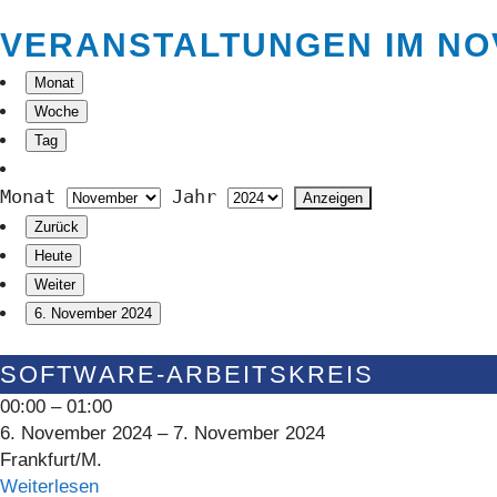
VERANSTALTUNGEN IM NO
Monat
Woche
Tag
Monat
Jahr
Zurück
Heute
Weiter
6. November 2024
Software-
SOFTWARE-ARBEITSKREIS
Arbeitskreis
00:00
–
01:00
6. November 2024
–
7. November 2024
Frankfurt/M.
Weiterlesen