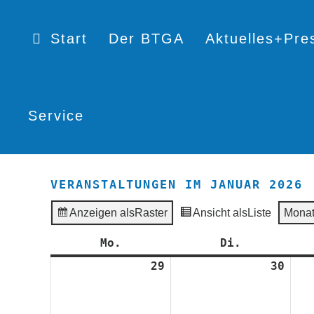
Start
Der BTGA
Aktuelles+Pre
Service
VERANSTALTUNGEN IM JANUAR 2026
Anzeigen als
Raster
Ansicht als
Liste
Mona
Mo.
Montag
Di.
Dienstag
29
29.
30
30.
Dezember
Deze
2025
2025