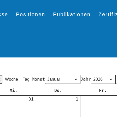
sse
Positionen
Publikationen
Zertif
Monat
Jahr
t
Woche
Tag
Mi.
Mittwoch
Do.
Donnerstag
Fr.
Fre
31
31.
1
1.
mber
Dezember
Januar
2025
2026