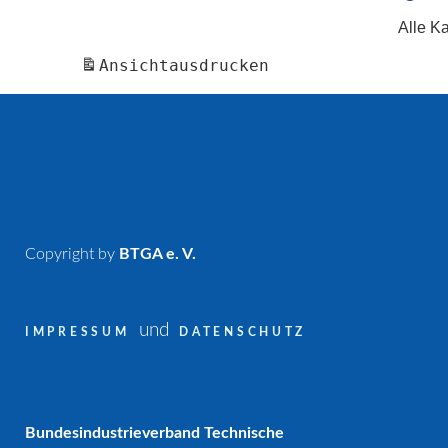
Alle K
Ansicht
ausdrucken
Copyright by
BTGA e. V.
und
IMPRESSUM
DATENSCHUTZ
Bundesindustrieverband Technische