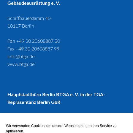
Gebäudeausrüstung e. V.
Schiffbauerdamm 40
10117 Berlin
Fon +49 30 20608887 30
Fax +49 30 20608887 99
info@btga.de
www.btga.de
Hauptstadtbüro Berlin BTGA e. V. in der TGA-
Repräsentanz Berlin GbR
Haus der Bundespressekonferenz
Schiffbauerdamm 40
Wir verwenden Cookies, um unsere Website und unseren Service zu
optimieren.