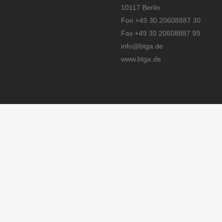
10117 Berlin
Fon +49 30 20608887 30
Fax +49 30 20608887 99
info@btga.de
www.btga.de