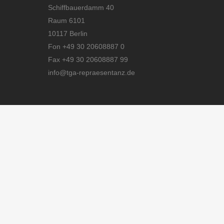
Schiffbauerdamm 40
Raum 6101
10117 Berlin
Fon +49 30 20608887 0
Fax +49 30 20608887 99
info@tga-repraesentanz.de