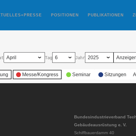
KTUELLES+PRESSE
POSITIONEN
PUBLIKATIONEN
Z
at
Tag
Jahr
tung
Messe/Kongress
Seminar
Sitzungen
A
Bundesindustrieverband Tec
Gebäudeausrüstung e. V.
Schiffbauerdamm 40