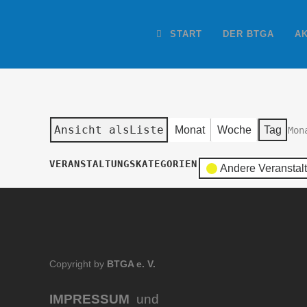
START
DER BTGA
A
Ansicht als
Liste
Monat
Woche
Tag
Mon
VERANSTALTUNGSKATEGORIEN
Andere Veranstal
Copyright by
BTGA e. V.
IMPRESSUM
und