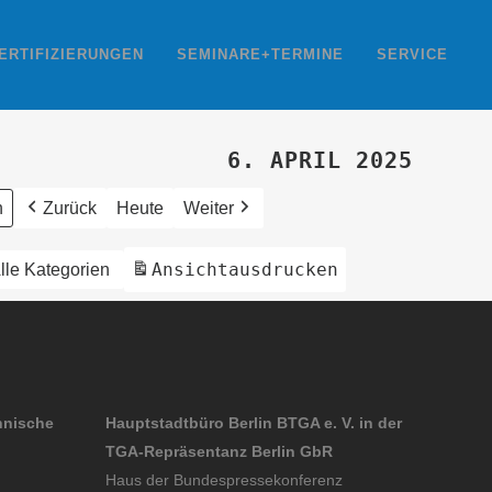
ERTIFIZIERUNGEN
SEMINARE+TERMINE
SERVICE
6. APRIL 2025
Zurück
Heute
Weiter
Ansicht
ausdrucken
lle Kategorien
hnische
Hauptstadtbüro Berlin BTGA e. V. in der
TGA-Repräsentanz Berlin GbR
Haus der Bundespressekonferenz