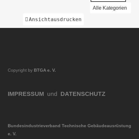
Alle Kategorien
Ansicht
ausdrucken
Copyright by
BTGA e. V.
IMPRESSUM
und
DATENSCHUTZ
Bundesindustrieverband Technische Gebäudeausrüstung
e. V.