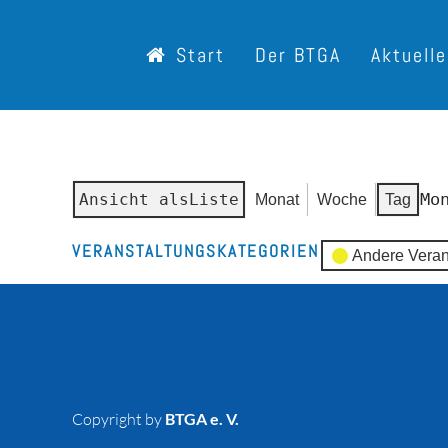
Start
Der BTGA
Aktuell
Mo
Ansicht als
Liste
Monat
Woche
Tag
VERANSTALTUNGSKATEGORIEN
Andere Veran
Copyright by
BTGA e. V.