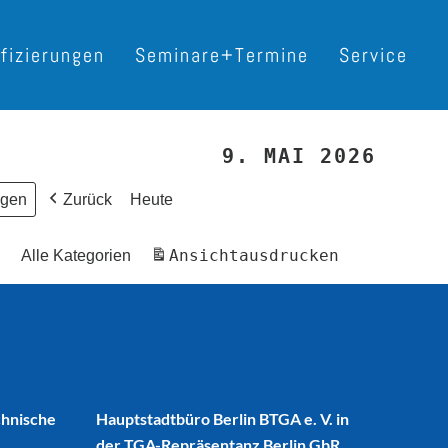
ifizierungen
Seminare+Termine
Service
9. MAI 2026
Zurück
Heute
Ansicht
ausdrucken
Alle Kategorien
chnische
Hauptstadtbüro Berlin BTGA e. V. in
der TGA-Repräsentanz Berlin GbR