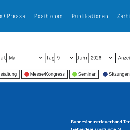
es+Presse
Positionen
Publikationen
Zert
nat
Tag
Jahr
staltung
Messe/Kongress
Seminar
Sitzungen
Bundesindustrieverband Te
Gebäudeausrüstung e. V.