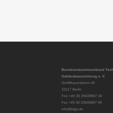
Bundesindustrieverband Tec
Gebäudeausrüstung e. V.
Schiffbauerdamm 40
10117 Berlin
Fon +49 30 20608887 30
Fax +49 30 20608887 99
info@btga.de