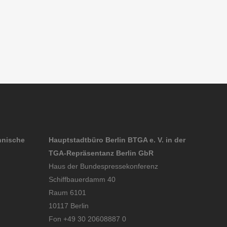
hnische
Hauptstadtbüro Berlin BTGA e. V. in der
TGA-Repräsentanz Berlin GbR
Haus der Bundespressekonferenz
Schiffbauerdamm 40
Raum 6101
10117 Berlin
Fon +49 30 20608887 0