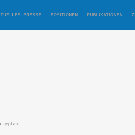
KTUELLES+PRESSE
POSITIONEN
PUBLIKATIONEN
Z
n geplant.