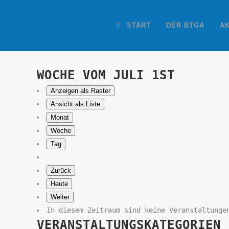
START
DER BTGA
A
WOCHE VOM JULI 1ST
Anzeigen als
Raster
Ansicht als
Liste
Monat
Woche
Tag
Zurück
Heute
Weiter
In diesem Zeitraum sind keine Veranstaltunge
VERANSTALTUNGSKATEGORIEN