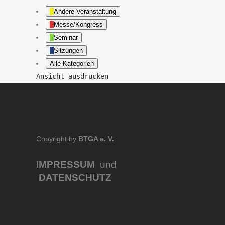
Andere Veranstaltung
Messe/Kongress
Seminar
Sitzungen
Alle Kategorien
Ansicht
ausdrucken
Copyright by
BTGA e. V.
IMPRESSUM
und
DATENSCHUTZ