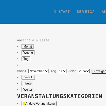
START
DER BTGA
A
Ansicht als
Liste
Monat
Woche
Tag
Monat
Tag
Jahr
Zurück
Heute
Weiter
VERANSTALTUNGSKATEGORIEN
Andere Veranstaltung