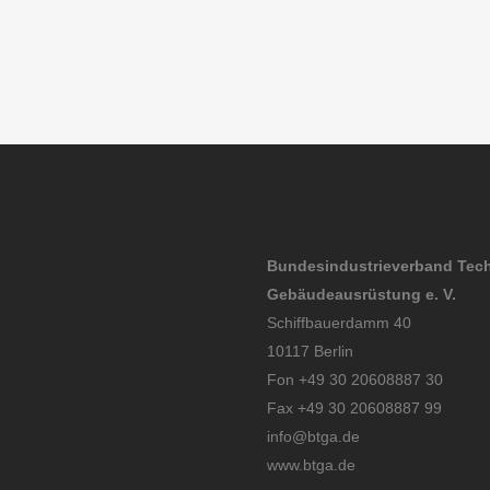
Bundesindustrieverband Tec
Gebäudeausrüstung e. V.
Schiffbauerdamm 40
10117 Berlin
Fon +49 30 20608887 30
Fax +49 30 20608887 99
info@btga.de
www.btga.de