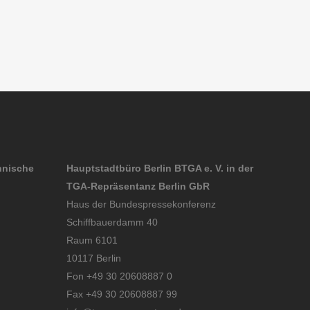
hnische
Hauptstadtbüro Berlin BTGA e. V. in der
TGA-Repräsentanz Berlin GbR
Haus der Bundespressekonferenz
Schiffbauerdamm 40
Raum 6101
10117 Berlin
Fon +49 30 20608887 0
Fax +49 30 20608887 99