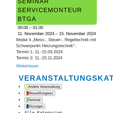
SEMINAR
Servicemonteur
BTGA
SERVICEMONTEUR
BTGA
00:00
–
01:00
11. November 2024
–
15. November 2024
Modul 4 „Mess-, Steuer-, Regeltechnik mit
Schwerpunkt Heizungstechnik“:
Termin 1: 11.-15.03.2024
Termin 2: 11.-15.11.2024
Weiterlesen
VERANSTALTUNGSKA
Andere Veranstaltung
Messe/Kongress
Seminar
Sitzungen
Alle Kategorien