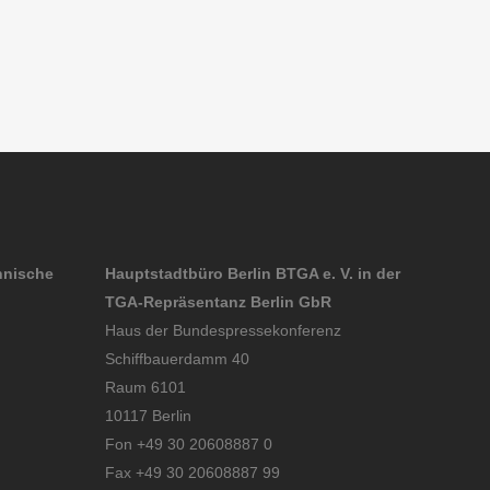
hnische
Hauptstadtbüro Berlin BTGA e. V. in der
TGA-Repräsentanz Berlin GbR
Haus der Bundespressekonferenz
Schiffbauerdamm 40
Raum 6101
10117 Berlin
Fon +49 30 20608887 0
Fax +49 30 20608887 99