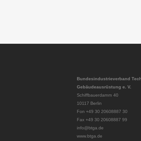
Bundesindustrieverband Tec
Gebäudeausrüstung e. V.
Schiffbauerdamm 40
10117 Berlin
Fon +49 30 20608887 30
Fax +49 30 20608887 99
info@btga.de
www.btga.de