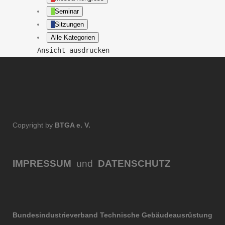
Seminar
Sitzungen
Alle Kategorien
Ansicht
ausdrucken
Copyright by
BTGA e. V.
IMPRESSUM
und
DATENSCHUTZ
Bundesindustrieverband Technische Gebäudeausrüstung