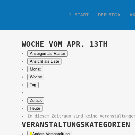
START
DER BTGA
A
WOCHE VOM APR. 13TH
Anzeigen als
Raster
Ansicht als
Liste
Monat
Woche
Tag
Zurück
Heute
In diesem Zeitraum sind keine Veranstaltunge
VERANSTALTUNGSKATEGORIEN
Andere Veranstaltung