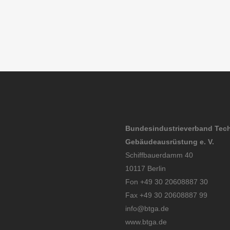
Bundesindustrieverband Tec
Gebäudeausrüstung e. V.
Schiffbauerdamm 40
10117 Berlin
Fon +49 30 20608887 30
Fax +49 30 20608887 99
info@btga.de
www.btga.de