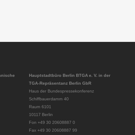
hnische
Hauptstadtbüro Berlin BTGA e. V. in der
TGA-Repräsentanz Berlin GbR
Haus der Bundespressekonferenz
Schiffbauerdamm 40
Raum 6101
10117 Berlin
Fon +49 30 20608887 0
Fax +49 30 20608887 99