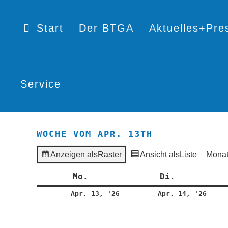
Start
Der BTGA
Aktuelles+Pre
Service
WOCHE VOM APR. 13TH
Anzeigen als
Raster
Ansicht als
Liste
Mona
Mo.
Montag
Di.
Dienstag
13.
14.
Apr. 13, '26
Apr. 14, '26
April
Apri
2026
2026