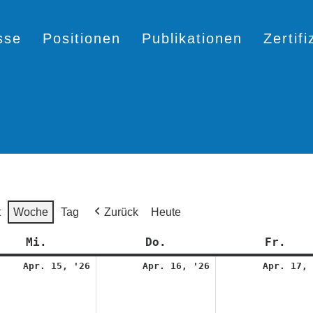
sse
Positionen
Publikationen
Zertif
t
Woche
Tag
Zurück
Heute
Mi.
Mittwoch
Do.
Donnerstag
Fr.
Fre
15.
16.
Apr. 15, '26
Apr. 16, '26
Apr. 17, 
l
April
April
2026
2026