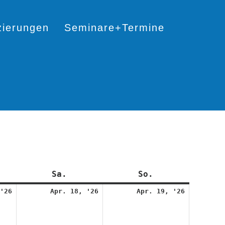
izierungen
Seminare+Termine
itag
Sa.
Samstag
So.
Sonntag
17.
18.
19.
'26
Apr. 18, '26
Apr. 19, '26
April
April
April
2026
2026
2026