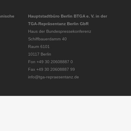
hnische
Hauptstadtbüro Berlin BTGA e. V. in der
TGA-Repräsentanz Berlin GbR
Haus der Bundespressekonferenz
Schiffbauerdamm 40
Raum 6101
10117 Berlin
Fon +49 30 20608887 0
Fax +49 30 20608887 99
info@tga-repraesentanz.de