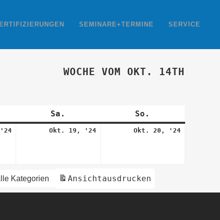
ERTIFIZIERUNGEN
SEMINARE+TERMINE
SERVICE
WOCHE VOM OKT. 14TH
itag
Sa.
Samstag
So.
Sonntag
18.
19.
20.
'24
Okt. 19, '24
Okt. 20, '24
Oktober
Oktober
Oktober
2024
2024
2024
Ansicht
ausdrucken
lle Kategorien