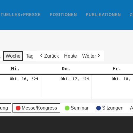
KTUELLES+PRESSE
POSITIONEN
PUBLIKATIONEN
Z
t
Woche
Tag
Zurück
Heute
Weiter
Mi.
Mittwoch
Do.
Donnerstag
Fr.
Fre
16.
17.
Okt. 16, '24
Okt. 17, '24
Okt. 18, 
ber
Oktober
Oktober
2024
2024
tung
Messe/Kongress
Seminar
Sitzungen
A