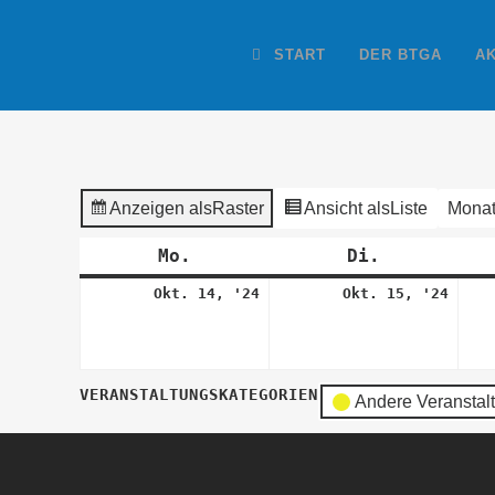
START
DER BTGA
A
Anzeigen als
Raster
Ansicht als
Liste
Mona
Mo.
Montag
Di.
Dienstag
14.
15.
Okt. 14, '24
Okt. 15, '24
Oktober
Okto
2024
2024
VERANSTALTUNGSKATEGORIEN
Andere Veranstal