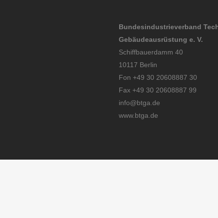
Bundesindustrieverband Tec
Gebäudeausrüstung e. V.
Schiffbauerdamm 40
10117 Berlin
Fon +49 30 20608887 30
Fax +49 30 20608887 99
info@btga.de
www.btga.de