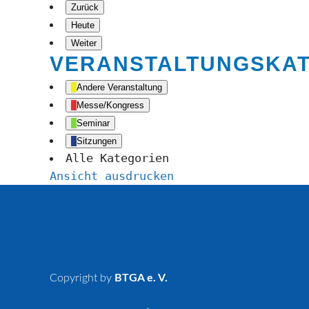
Zurück
Heute
Weiter
VERANSTALTUNGSKA
Andere Veranstaltung
Messe/Kongress
Seminar
Sitzungen
Alle Kategorien
Ansicht
ausdrucken
Copyright by
BTGA e. V.