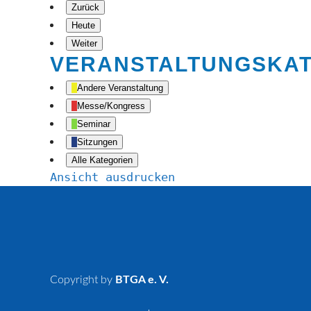
Zurück
Heute
Weiter
VERANSTALTUNGSKA
Andere Veranstaltung
Messe/Kongress
Seminar
Sitzungen
Alle Kategorien
Ansicht
ausdrucken
Copyright by
BTGA e. V.