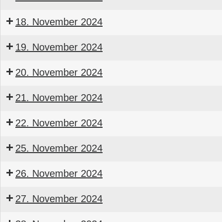
Servicemonteur
BTGA
Seminar
18. November 2024
Servicemonteur
BTGA
Seminar
19. November 2024
Bauleiter
BTGA
Seminar
20. November 2024
Bauleiter
BTGA
Seminar
21. November 2024
Bauleiter
BTGA
Seminar
22. November 2024
Bauleiter
BTGA
Seminar
25. November 2024
Bauleiter
BTGA
Seminar
26. November 2024
Bauleitender
Obermonteur
Seminar
TGA-
27. November 2024
BTGA
Bauleitender
Wirtschaftsforum
Obermonteur
Seminar
TGA-