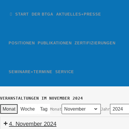
START
DER BTGA
AKTUELLES+PRESSE
POSITIONEN
PUBLIKATIONEN
ZERTIFIZIERUNGEN
SEMINARE+TERMINE
SERVICE
VERANSTALTUNGEN IM NOVEMBER 2024
Monat
Woche
Tag
Monat
Jahr
4. November 2024