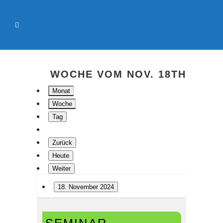
WOCHE VOM NOV. 18TH
Monat
Woche
Tag
Zurück
Heute
Weiter
18. November 2024
Seminar
Bauleiter