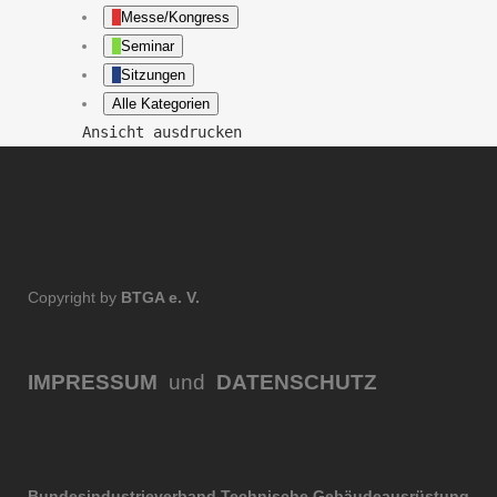
Messe/Kongress
Seminar
Sitzungen
Alle Kategorien
Ansicht
ausdrucken
Copyright by
BTGA e. V.
IMPRESSUM
und
DATENSCHUTZ
Bundesindustrieverband Technische Gebäudeausrüstung